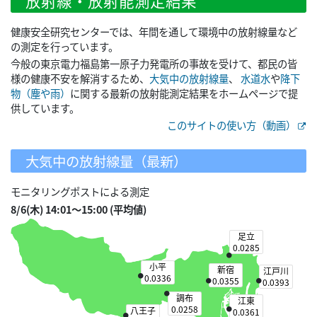
放射線・放射能測定結果
健康安全研究センターでは、年間を通して環境中の放射線量など
の測定を行っています。
今般の東京電力福島第一原子力発電所の事故を受けて、都民の皆
様の健康不安を解消するため、
大気中の放射線量
、
水道水
や
降下
物（塵や雨）
に関する最新の放射能測定結果をホームページで提
供しています。
このサイトの使い方（動画）
大気中の放射線量（最新）
モニタリングポストによる測定
8/6(木) 14:01～15:00 (平均値)
足立
0.0285
小平
新宿
江戸川
0.0336
0.0355
0.0393
調布
江東
0.0258
八王子
0.0361