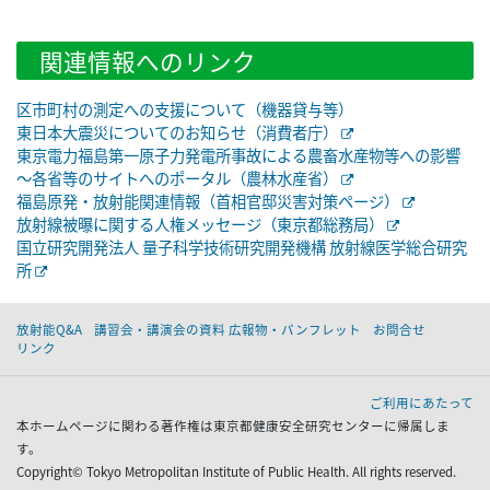
関連情報へのリンク
区市町村の測定への支援について（機器貸与等）
東日本大震災についてのお知らせ（消費者庁）
東京電力福島第一原子力発電所事故による農畜水産物等への影響
～各省等のサイトへのポータル（農林水産省）
福島原発・放射能関連情報（首相官邸災害対策ページ）
放射線被曝に関する人権メッセージ（東京都総務局）
国立研究開発法人 量子科学技術研究開発機構 放射線医学総合研究
所
放射能Q&A
講習会・講演会の資料 広報物・パンフレット
お問合せ
リンク
ご利用にあたって
本ホームページに関わる著作権は東京都健康安全研究センターに帰属しま
す。
Copyright© Tokyo Metropolitan Institute of Public Health. All rights reserved.