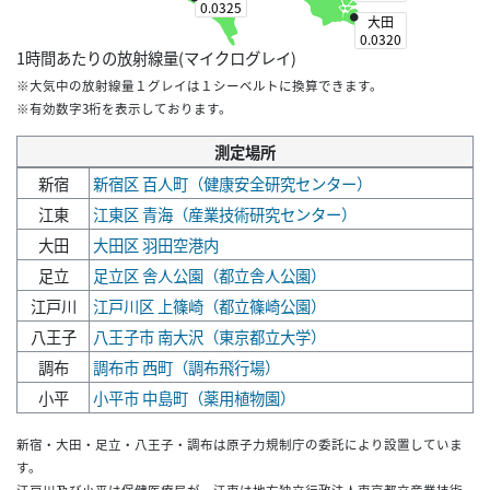
0.0325
大田
0.0320
1時間あたりの放射線量(マイクログレイ)
※大気中の放射線量１グレイは１シーベルトに換算できます。
※有効数字3桁を表示しております。
測定場所
新宿
新宿区 百人町（健康安全研究センター）
江東
江東区 青海（産業技術研究センター）
大田
大田区 羽田空港内
足立
足立区 舎人公園（都立舎人公園）
江戸川
江戸川区 上篠崎（都立篠崎公園）
八王子
八王子市 南大沢（東京都立大学）
調布
調布市 西町（調布飛行場）
小平
小平市 中島町（薬用植物園）
新宿・大田・足立・八王子・調布は原子力規制庁の委託により設置していま
す。
江戸川及び小平は保健医療局が、江東は地方独立行政法人東京都立産業技術