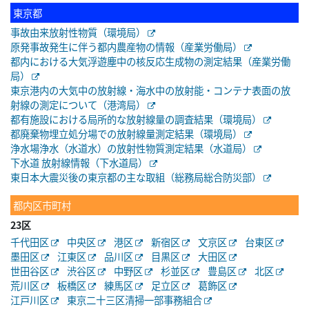
東京都
事故由来放射性物質（環境局）
原発事故発生に伴う都内農産物の情報（産業労働局）
都内における大気浮遊塵中の核反応生成物の測定結果（産業労働
局）
東京港内の大気中の放射線・海水中の放射能・コンテナ表面の放
射線の測定について（港湾局）
都有施設における局所的な放射線量の調査結果（環境局）
都廃棄物埋立処分場での放射線量測定結果（環境局）
浄水場浄水（水道水）の放射性物質測定結果（水道局）
下水道 放射線情報（下水道局）
東日本大震災後の東京都の主な取組（総務局総合防災部）
都内区市町村
23区
千代田区
中央区
港区
新宿区
文京区
台東区
墨田区
江東区
品川区
目黒区
大田区
世田谷区
渋谷区
中野区
杉並区
豊島区
北区
荒川区
板橋区
練馬区
足立区
葛飾区
江戸川区
東京二十三区清掃一部事務組合