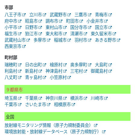
市部
八王子市
立川市
武蔵野市
三鷹市
青梅市
府中市
昭島市
調布市
町田市
小金井市
小平市
日野市
東村山市
国分寺市
国立市
福生市
狛江市
東大和市
清瀬市
東久留米市
武蔵村山市
多摩市
稲城市
羽村市
あきる野市
西東京市
町村部
瑞穂町
日の出町
檜原村
奥多摩町
大島町
利島村
新島村
神津島村
三宅村
御蔵島村
八丈町
青ヶ島村
小笠原村
９都県市
埼玉県
千葉県
神奈川県
横浜市
川崎市
千葉市
さいたま市
相模原市
全国
放射線モニタリング情報（原子力規制委員会）
環境放射能・放射線データベース（原子力規制庁）