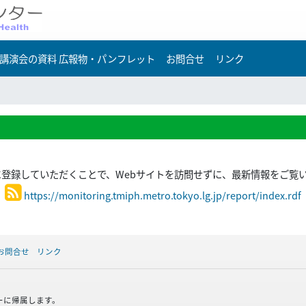
講演会の資料 広報物・パンフレット
お問合せ
リンク
ーに登録していただくことで、Webサイトを訪問せずに、最新情報をご覧
https://monitoring.tmiph.metro.tokyo.lg.jp/report/index.rdf
お問合せ
リンク
ーに帰属します。