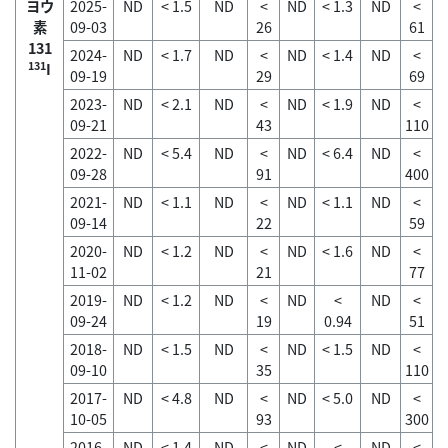
ヨウ
2025-
ND
< 1.5
ND
<
ND
< 1.3
ND
<
素
09-03
26
61
131
2024-
ND
< 1.7
ND
<
ND
< 1.4
ND
<
131
I
09-19
29
69
2023-
ND
< 2.1
ND
<
ND
< 1.9
ND
<
09-21
43
110
2022-
ND
< 5.4
ND
<
ND
< 6.4
ND
<
09-28
91
400
2021-
ND
< 1.1
ND
<
ND
< 1.1
ND
<
09-14
22
59
2020-
ND
< 1.2
ND
<
ND
< 1.6
ND
<
11-02
21
77
2019-
ND
< 1.2
ND
<
ND
<
ND
<
09-24
19
0.94
51
2018-
ND
< 1.5
ND
<
ND
< 1.5
ND
<
09-10
35
110
2017-
ND
< 4.8
ND
<
ND
< 5.0
ND
<
10-05
93
300
2016-
ND
< 1.4
ND
<
ND
<
ND
<