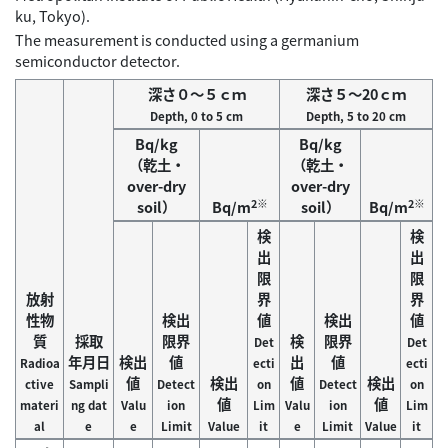
ku, Tokyo).
The measurement is conducted using a germanium
semiconductor detector.
深さ０～５ｃｍ
深さ５～20ｃｍ
Depth, 0 to 5 cm
Depth, 5 to 20 cm
Bq/kg
Bq/kg
（乾土・
（乾土・
over-dry
over-dry
2※
2※
soil）
Bq/m
soil）
Bq/m
検
検
出
出
限
限
放射
界
界
性物
検出
値
検出
値
質
採取
限界
検
限界
Det
Det
年月日
検出
値
出
値
Radioa
ecti
ecti
値
検出
値
検出
ctive
Sampli
Detect
on
Detect
on
値
値
materi
ng dat
Valu
ion
Lim
Valu
ion
Lim
al
e
e
Limit
Value
it
e
Limit
Value
it