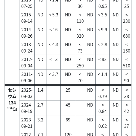
07-25
36
0.95
25
2015-
ND
< 5.3
ND
<
ND
< 3.5
ND
<
09-14
110
230
2014-
ND
< 16
ND
<
ND
< 9.9
ND
<
09-26
320
680
2013-
ND
< 4.3
ND
<
ND
< 2.8
ND
<
09-24
73
160
2012-
ND
< 13
ND
<
ND
< 82
ND
<
09-04
250
510
2011-
ND
< 3.7
ND
<
ND
< 1.4
ND
<
09-06
70
90
セシ
2025-
1.4
25
ND
<
ND
<
ウム
09-03
0.79
38
134
2024-
2.7
45
ND
<
ND
<
134
Cs
09-19
0.84
42
2023-
3.2
69
ND
<
ND
<
09-21
0.62
37
2022-
7.1
120
ND
<
ND
<