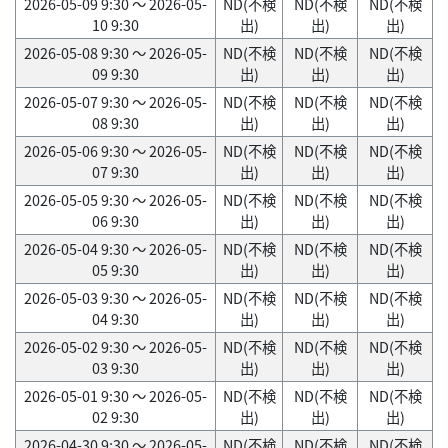
2026-05-09 9:30 ～ 2026-05-
ND(不検
ND(不検
ND(不検
10 9:30
出)
出)
出)
2026-05-08 9:30 ～ 2026-05-
ND(不検
ND(不検
ND(不検
09 9:30
出)
出)
出)
2026-05-07 9:30 ～ 2026-05-
ND(不検
ND(不検
ND(不検
08 9:30
出)
出)
出)
2026-05-06 9:30 ～ 2026-05-
ND(不検
ND(不検
ND(不検
07 9:30
出)
出)
出)
2026-05-05 9:30 ～ 2026-05-
ND(不検
ND(不検
ND(不検
06 9:30
出)
出)
出)
2026-05-04 9:30 ～ 2026-05-
ND(不検
ND(不検
ND(不検
05 9:30
出)
出)
出)
2026-05-03 9:30 ～ 2026-05-
ND(不検
ND(不検
ND(不検
04 9:30
出)
出)
出)
2026-05-02 9:30 ～ 2026-05-
ND(不検
ND(不検
ND(不検
03 9:30
出)
出)
出)
2026-05-01 9:30 ～ 2026-05-
ND(不検
ND(不検
ND(不検
02 9:30
出)
出)
出)
2026-04-30 9:30 ～ 2026-05-
ND(不検
ND(不検
ND(不検