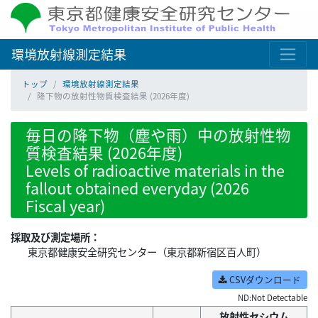
環境放射線測定結果
トップ
環境放射線測定結果
降下物の放射性物質検査結果
(2026年度)
毎日の降下物（塵や雨）中の放射性物
質検査結果 (2026年度)
Levels of radioactive materials in the
fallout obtained everyday (2026
Fiscal year)
採取及び測定場所：
東京都健康安全研究センター（東京都新宿区百人町）
CSVダウンロード
ND:Not Detectable
放射性セシウム