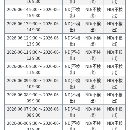
16 9:30
出)
出)
出)
2026-06-14 9:30 ～ 2026-06-
ND(不検
ND(不検
ND(不検
15 9:30
出)
出)
出)
2026-06-13 9:30 ～ 2026-06-
ND(不検
ND(不検
ND(不検
14 9:30
出)
出)
出)
2026-06-12 9:30 ～ 2026-06-
ND(不検
ND(不検
ND(不検
13 9:30
出)
出)
出)
2026-06-11 9:30 ～ 2026-06-
ND(不検
ND(不検
ND(不検
12 9:30
出)
出)
出)
2026-06-10 9:30 ～ 2026-06-
ND(不検
ND(不検
ND(不検
11 9:30
出)
出)
出)
2026-06-09 9:30 ～ 2026-06-
ND(不検
ND(不検
ND(不検
10 9:30
出)
出)
出)
2026-06-08 9:30 ～ 2026-06-
ND(不検
ND(不検
ND(不検
09 9:30
出)
出)
出)
2026-06-07 9:30 ～ 2026-06-
ND(不検
ND(不検
ND(不検
08 9:30
出)
出)
出)
2026-06-06 9:30 ～ 2026-06-
ND(不検
ND(不検
ND(不検
07 9:30
出)
出)
出)