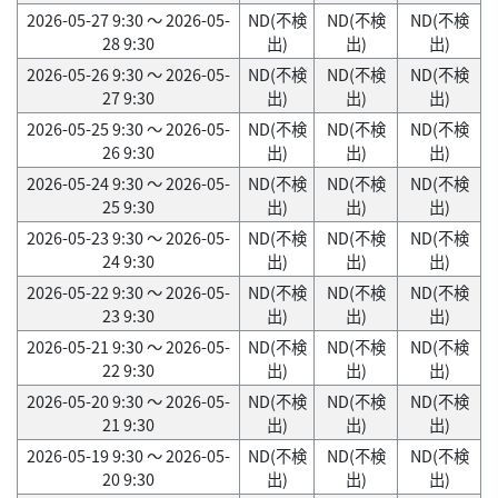
2026-05-27 9:30 ～ 2026-05-
ND(不検
ND(不検
ND(不検
28 9:30
出)
出)
出)
2026-05-26 9:30 ～ 2026-05-
ND(不検
ND(不検
ND(不検
27 9:30
出)
出)
出)
2026-05-25 9:30 ～ 2026-05-
ND(不検
ND(不検
ND(不検
26 9:30
出)
出)
出)
2026-05-24 9:30 ～ 2026-05-
ND(不検
ND(不検
ND(不検
25 9:30
出)
出)
出)
2026-05-23 9:30 ～ 2026-05-
ND(不検
ND(不検
ND(不検
24 9:30
出)
出)
出)
2026-05-22 9:30 ～ 2026-05-
ND(不検
ND(不検
ND(不検
23 9:30
出)
出)
出)
2026-05-21 9:30 ～ 2026-05-
ND(不検
ND(不検
ND(不検
22 9:30
出)
出)
出)
2026-05-20 9:30 ～ 2026-05-
ND(不検
ND(不検
ND(不検
21 9:30
出)
出)
出)
2026-05-19 9:30 ～ 2026-05-
ND(不検
ND(不検
ND(不検
20 9:30
出)
出)
出)