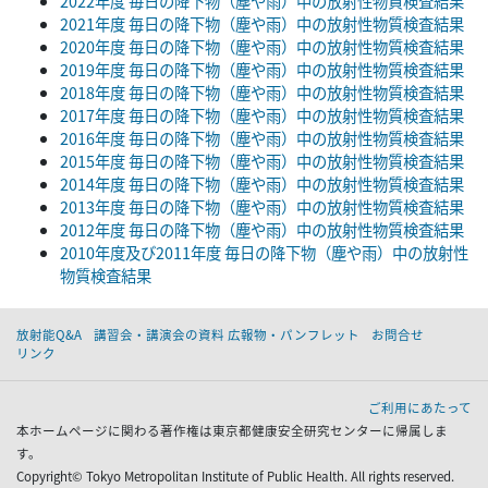
2022年度 毎日の降下物（塵や雨）中の放射性物質検査結果
2021年度 毎日の降下物（塵や雨）中の放射性物質検査結果
2020年度 毎日の降下物（塵や雨）中の放射性物質検査結果
2019年度 毎日の降下物（塵や雨）中の放射性物質検査結果
2018年度 毎日の降下物（塵や雨）中の放射性物質検査結果
2017年度 毎日の降下物（塵や雨）中の放射性物質検査結果
2016年度 毎日の降下物（塵や雨）中の放射性物質検査結果
2015年度 毎日の降下物（塵や雨）中の放射性物質検査結果
2014年度 毎日の降下物（塵や雨）中の放射性物質検査結果
2013年度 毎日の降下物（塵や雨）中の放射性物質検査結果
2012年度 毎日の降下物（塵や雨）中の放射性物質検査結果
2010年度及び2011年度 毎日の降下物（塵や雨）中の放射性
物質検査結果
放射能Q&A
講習会・講演会の資料 広報物・パンフレット
お問合せ
リンク
ご利用にあたって
本ホームページに関わる著作権は東京都健康安全研究センターに帰属しま
す。
Copyright© Tokyo Metropolitan Institute of Public Health. All rights reserved.