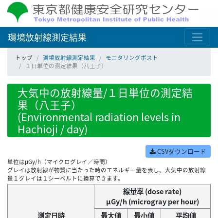
環境放射線測定結果
トップ
環境放射線測定結果
モニタリングポスト
１日単位の測定結果（八王子）
大気中の放射線量/１日単位の測定結
果（八王子）
(Environmental radiation levels in
Hachioji / day)
CSVダウンロード
単位はμGy/h（マイクログレイ／時間）
グレイは放射線が物質に当たった時のエネルギー量を表し、大気中の放射線
量１グレイは１シーベルトに換算できます。
線量率 (dose rate)
μGy/h (microgray per hour)
測定日時
最大値
最小値
平均値