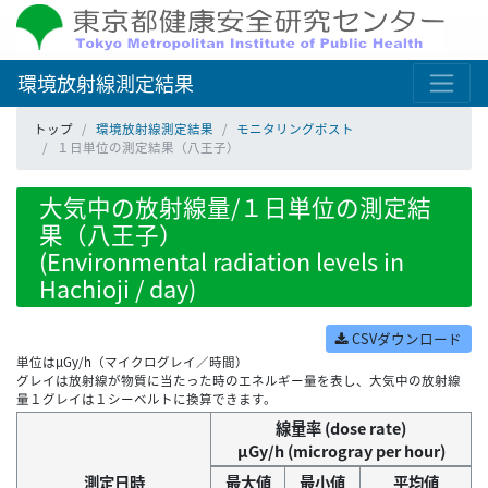
環境放射線測定結果
トップ
環境放射線測定結果
モニタリングポスト
１日単位の測定結果（八王子）
大気中の放射線量/１日単位の測定結
果（八王子）
(Environmental radiation levels in
Hachioji / day)
CSVダウンロード
単位はμGy/h（マイクログレイ／時間）
グレイは放射線が物質に当たった時のエネルギー量を表し、大気中の放射線
量１グレイは１シーベルトに換算できます。
線量率 (dose rate)
μGy/h (microgray per hour)
測定日時
最大値
最小値
平均値