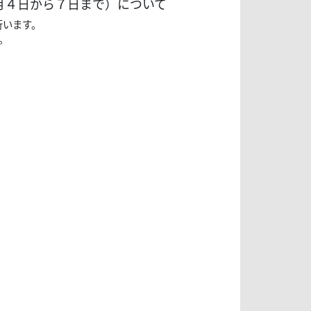
月４日から７日まで）について
行います。
。