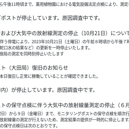
頃から午後11時頃まで、薬用植物園における電気設備法定点検により、測
グポストが停止しています。原因調査中です。
および大気中の放射線測定の停止（10月21日）につい
伴う停電により、2023年10月21日（土曜日）の午前８時頃から午後
蛇口水の結果など）の更新を一時停止いたします。
宿局の測定を同時刻停止いたします
スト（大田局）復旧のお知らせ
本日復旧し正常に稼働していることが確認できました。
港内）が停止しています。原因調査中です。
ストの保守点検に伴う大気中の放射線量測定の停止（６
火曜日）から９日（金曜日）まで、モニタリングポストの保守点検を順次
放射線量の測定が行えないため、測定結果の提供が一時的に停止します
の保守点検日は次のとおりです。