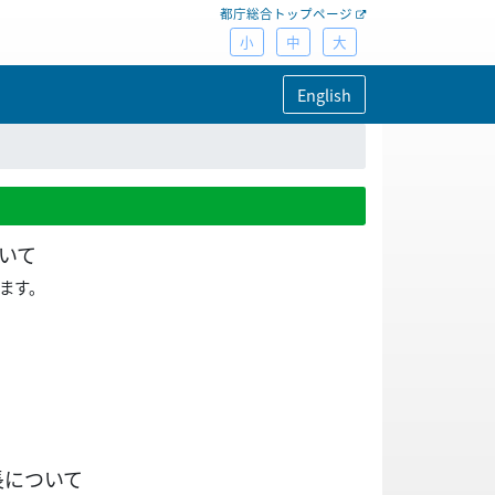
都庁総合トップページ
小
中
大
English
いて
います。
長について