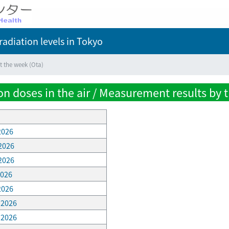
adiation levels
in Tokyo
t the week (Ota)
n doses in the air / Measurement results by t
 2026
 2026
 2026
2026
 2026
, 2026
, 2026