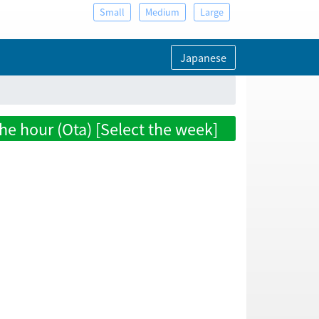
Small
Medium
Large
Japanese
he hour (Ota) [Select the week]