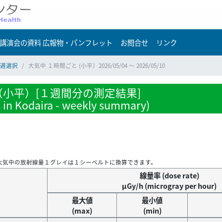
講演会の資料 広報物・パンフレット
お問合せ
リンク
週選択
大気中 １時間ごと (小平）2026/05/04 ～ 2026/05/10
小平）[１週間分の測定結果]
s in Kodaira - weekly summary)
大気中の放射線量１グレイは１シーベルトに換算できます。
線量率 (dose rate)
μGy/h (microgray per hour)
最大値
最小値
(max)
(min)