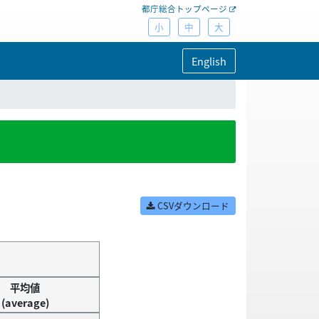
都庁総合トップページ
小
中
大
English
CSVダウンロード
平均値
(average)