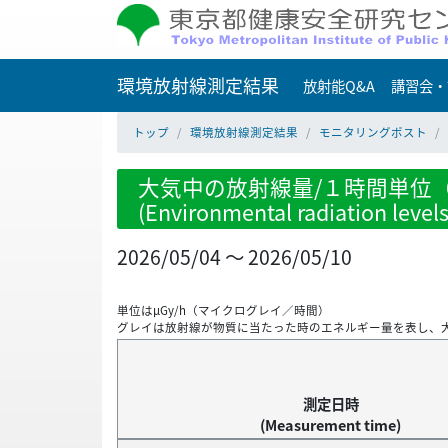
環境放射線測定結果
放射能Q&A
講習会・
トップ
環境放射線測定結果
モニタリングポスト
大気中の放射線量/１時間単位（
(Environmental radiation level
2026/05/04 ～ 2026/05/10
単位はμGy/h（マイクログレイ／時間）
グレイは放射線が物質に当たった時のエネルギー量を表し、
測定日時
(Measurement time)