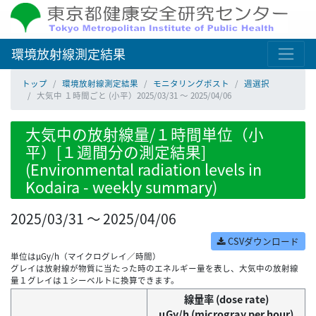
環境放射線測定結果
トップ
環境放射線測定結果
モニタリングポスト
週選択
大気中 １時間ごと (小平）2025/03/31 ～ 2025/04/06
大気中の放射線量/１時間単位（小
平）[１週間分の測定結果]
(Environmental radiation levels in
Kodaira - weekly summary)
2025/03/31 ～ 2025/04/06
CSVダウンロード
単位はμGy/h（マイクログレイ／時間）
グレイは放射線が物質に当たった時のエネルギー量を表し、大気中の放射線
量１グレイは１シーベルトに換算できます。
線量率 (dose rate)
μGy/h (microgray per hour)