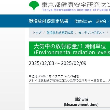
環境放射線測定結果
放射能Q&A
講習会・
トップ
環境放射線測定結果
モニタリングポスト
大気中の放射線量/１時間単位（
(Environmental radiation level
2025/02/03 ～ 2025/02/09
単位はμGy/h（マイクログレイ／時間）
グレイは放射線が物質に当たった時のエネルギー量を表し、
測定日時
(Measurement time)