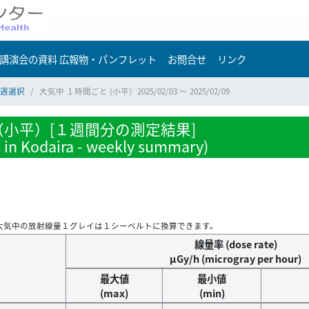
講演会の資料 広報物・パンフレット
お問合せ
リンク
週選択
大気中 １時間ごと (小平）2025/02/03 ～ 2025/02/09
小平）[１週間分の測定結果]
s in Kodaira - weekly summary)
大気中の放射線量１グレイは１シーベルトに換算できます。
線量率 (dose rate)
μGy/h (microgray per hour)
最大値
最小値
(max)
(min)