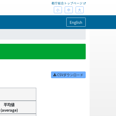
都庁総合トップページ
小
中
大
English
CSVダウンロード
平均値
(average)