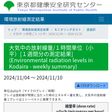
環境放射線測定結果
トップ
環境放射線測定結果
モニタリングポスト
週選択
大気中 １時間ごと (小平）2024/11/04 ～ 2024/11/10
大気中の放射線量/１時間単位（小
平）[１週間分の測定結果]
(Environmental radiation levels in
Kodaira - weekly summary)
2024/11/04 ～ 2024/11/10
CSVダウンロード
単位はμGy/h（マイクログレイ／時間）
グレイは放射線が物質に当たった時のエネルギー量を表し、大気中の放射線
量１グレイは１シーベルトに換算できます。
線量率 (dose rate)
μGy/h (microgray per hour)