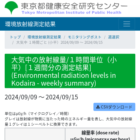
環境放射線測定結果
トップ
環境放射線測定結果
モニタリングポスト
週選択
大気中 １時間ごと (小平）2024/09/09 ～ 2024/09/15
大気中の放射線量/１時間単位（小
平）[１週間分の測定結果]
(Environmental radiation levels in
Kodaira - weekly summary)
2024/09/09 ～ 2024/09/15
CSVダウンロード
単位はμGy/h（マイクログレイ／時間）
グレイは放射線が物質に当たった時のエネルギー量を表し、大気中の放射線
量１グレイは１シーベルトに換算できます。
線量率 (dose rate)
μGy/h (microgray per hour)