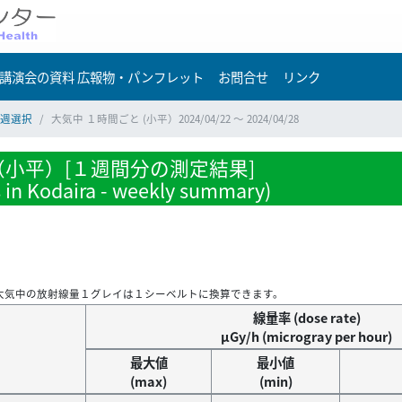
講演会の資料 広報物・パンフレット
お問合せ
リンク
週選択
大気中 １時間ごと (小平）2024/04/22 ～ 2024/04/28
小平）[１週間分の測定結果]
s in Kodaira - weekly summary)
大気中の放射線量１グレイは１シーベルトに換算できます。
線量率 (dose rate)
μGy/h (microgray per hour)
最大値
最小値
(max)
(min)