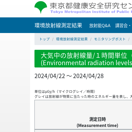
環境放射線測定結果
放射能Q&A
講習会・
トップ
環境放射線測定結果
モニタリングポスト
大気中の放射線量/１時間単位（
(Environmental radiation level
2024/04/22 ～ 2024/04/28
単位はμGy/h（マイクログレイ／時間）
グレイは放射線が物質に当たった時のエネルギー量を表し、
測定日時
(Measurement time)