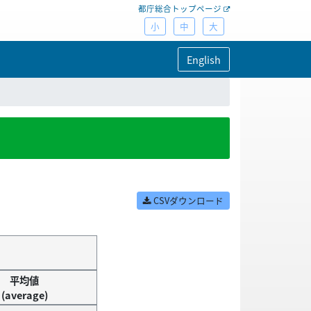
都庁総合トップページ
小
中
大
English
CSVダウンロード
平均値
(average)