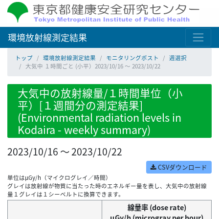
環境放射線測定結果
トップ
環境放射線測定結果
モニタリングポスト
週選択
大気中 １時間ごと (小平）2023/10/16 ～ 2023/10/22
大気中の放射線量/１時間単位（小
平）[１週間分の測定結果]
(Environmental radiation levels in
Kodaira - weekly summary)
2023/10/16 ～ 2023/10/22
CSVダウンロード
単位はμGy/h（マイクログレイ／時間）
グレイは放射線が物質に当たった時のエネルギー量を表し、大気中の放射線
量１グレイは１シーベルトに換算できます。
線量率 (dose rate)
μGy/h (microgray per hour)