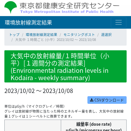
環境放射線測定結果
トップ
環境放射線測定結果
モニタリングポスト
週選択
大気中 １時間ごと (小平）2023/10/02 ～ 2023/10/08
大気中の放射線量/１時間単位（小
平）[１週間分の測定結果]
(Environmental radiation levels in
Kodaira - weekly summary)
2023/10/02 ～ 2023/10/08
CSVダウンロード
単位はμGy/h（マイクログレイ／時間）
グレイは放射線が物質に当たった時のエネルギー量を表し、大気中の放射線
量１グレイは１シーベルトに換算できます。
線量率 (dose rate)
μGy/h (microgray per hour)