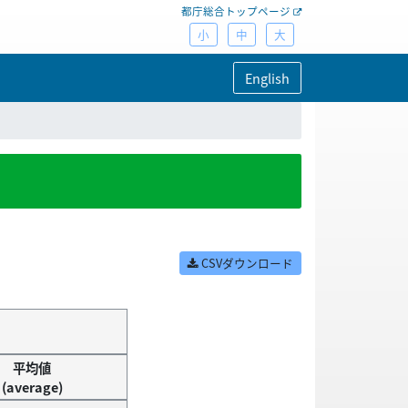
都庁総合トップページ
小
中
大
English
CSVダウンロード
平均値
(average)