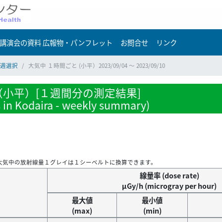
講演会の資料 広報物・パンフレット
お問合せ
リンク
週選択
大気中 １時間ごと (小平）2023/09/04 ～ 2023/09/10
小平）[１週間分の測定結果]
s in Kodaira - weekly summary)
大気中の放射線量１グレイは１シーベルトに換算できます。
線量率 (dose rate)
μGy/h (microgray per hour)
最大値
最小値
(max)
(min)