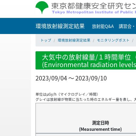
環境放射線測定結果
放射能Q&A
講習会・
トップ
環境放射線測定結果
モニタリングポスト
大気中の放射線量/１時間単位（
(Environmental radiation level
2023/09/04 ～ 2023/09/10
単位はμGy/h（マイクログレイ／時間）
グレイは放射線が物質に当たった時のエネルギー量を表し、
測定日時
(Measurement time)