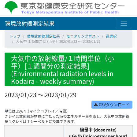
環境放射線測定結果
トップ
環境放射線測定結果
モニタリングポスト
週選択
大気中 １時間ごと (小平）2023/01/23 ～ 2023/01/29
大気中の放射線量/１時間単位（小
平）[１週間分の測定結果]
(Environmental radiation levels in
Kodaira - weekly summary)
2023/01/23 ～ 2023/01/29
CSVダウンロード
単位はμGy/h（マイクログレイ／時間）
グレイは放射線が物質に当たった時のエネルギー量を表し、大気中の放射線
量１グレイは１シーベルトに換算できます。
線量率 (dose rate)
μGy/h (microgray per hour)