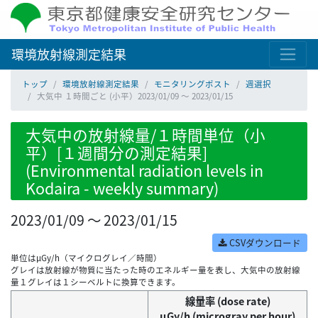
環境放射線測定結果
トップ
環境放射線測定結果
モニタリングポスト
週選択
大気中 １時間ごと (小平）2023/01/09 ～ 2023/01/15
大気中の放射線量/１時間単位（小
平）[１週間分の測定結果]
(Environmental radiation levels in
Kodaira - weekly summary)
2023/01/09 ～ 2023/01/15
CSVダウンロード
単位はμGy/h（マイクログレイ／時間）
グレイは放射線が物質に当たった時のエネルギー量を表し、大気中の放射線
量１グレイは１シーベルトに換算できます。
線量率 (dose rate)
μGy/h (microgray per hour)