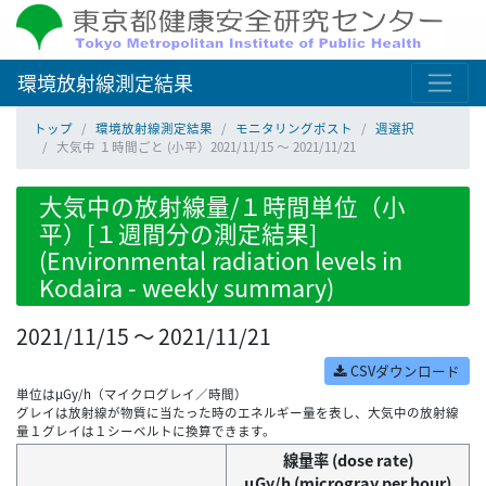
環境放射線測定結果
トップ
環境放射線測定結果
モニタリングポスト
週選択
大気中 １時間ごと (小平）2021/11/15 ～ 2021/11/21
大気中の放射線量/１時間単位（小
平）[１週間分の測定結果]
(Environmental radiation levels in
Kodaira - weekly summary)
2021/11/15 ～ 2021/11/21
CSVダウンロード
単位はμGy/h（マイクログレイ／時間）
グレイは放射線が物質に当たった時のエネルギー量を表し、大気中の放射線
量１グレイは１シーベルトに換算できます。
線量率 (dose rate)
μGy/h (microgray per hour)