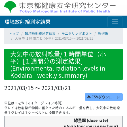
環境放射線測定結果
トップ
環境放射線測定結果
モニタリングポスト
週選択
大気中 １時間ごと (小平）2021/03/15 ～ 2021/03/21
大気中の放射線量/１時間単位（小
平）[１週間分の測定結果]
(Environmental radiation levels in
Kodaira - weekly summary)
2021/03/15 ～ 2021/03/21
CSVダウンロード
単位はμGy/h（マイクログレイ／時間）
グレイは放射線が物質に当たった時のエネルギー量を表し、大気中の放射線
量１グレイは１シーベルトに換算できます。
線量率 (dose rate)
μGy/h (microgray per hour)