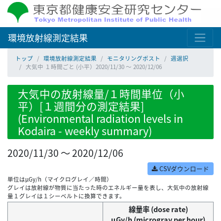
環境放射線測定結果
トップ
環境放射線測定結果
モニタリングポスト
週選択
大気中 １時間ごと (小平）2020/11/30 ～ 2020/12/06
大気中の放射線量/１時間単位（小
平）[１週間分の測定結果]
(Environmental radiation levels in
Kodaira - weekly summary)
2020/11/30 ～ 2020/12/06
CSVダウンロード
単位はμGy/h（マイクログレイ／時間）
グレイは放射線が物質に当たった時のエネルギー量を表し、大気中の放射線
量１グレイは１シーベルトに換算できます。
線量率 (dose rate)
μGy/h (microgray per hour)