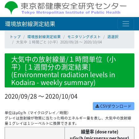
環境放射線測定結果
トップ
環境放射線測定結果
モニタリングポスト
週選択
大気中 １時間ごと (小平）2020/09/28 ～ 2020/10/04
大気中の放射線量/１時間単位（小
平）[１週間分の測定結果]
(Environmental radiation levels in
Kodaira - weekly summary)
2020/09/28 ～ 2020/10/04
CSVダウンロード
単位はμGy/h（マイクログレイ／時間）
グレイは放射線が物質に当たった時のエネルギー量を表し、大気中の放射線
量１グレイは１シーベルトに換算できます。
線量率 (dose rate)
μGy/h (microgray per hour)