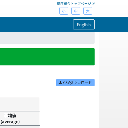
都庁総合トップページ
小
中
大
English
CSVダウンロード
平均値
(average)