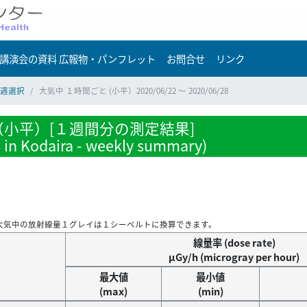
講演会の資料 広報物・パンフレット
お問合せ
リンク
週選択
大気中 １時間ごと (小平）2020/06/22 ～ 2020/06/28
小平）[１週間分の測定結果]
s in Kodaira - weekly summary)
大気中の放射線量１グレイは１シーベルトに換算できます。
線量率 (dose rate)
μGy/h (microgray per hour)
最大値
最小値
(max)
(min)