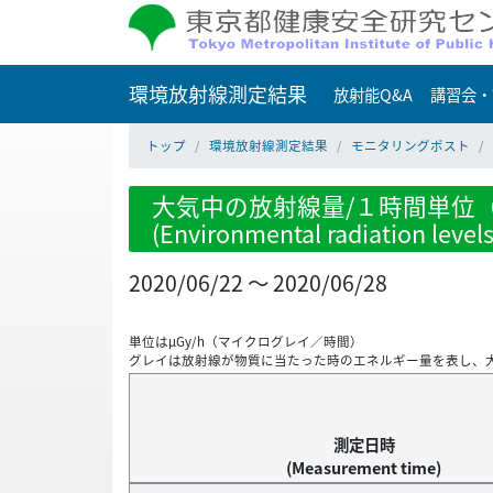
環境放射線測定結果
放射能Q&A
講習会・
トップ
環境放射線測定結果
モニタリングポスト
大気中の放射線量/１時間単位（
(Environmental radiation level
2020/06/22 ～ 2020/06/28
単位はμGy/h（マイクログレイ／時間）
グレイは放射線が物質に当たった時のエネルギー量を表し、
測定日時
(Measurement time)