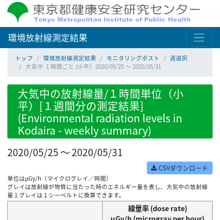
環境放射線測定結果
トップ
環境放射線測定結果
モニタリングポスト
週選択
大気中 １時間ごと (小平）2020/05/25 ～ 2020/05/31
大気中の放射線量/１時間単位（小
平）[１週間分の測定結果]
(Environmental radiation levels in
Kodaira - weekly summary)
2020/05/25 ～ 2020/05/31
CSVダウンロード
単位はμGy/h（マイクログレイ／時間）
グレイは放射線が物質に当たった時のエネルギー量を表し、大気中の放射線
量１グレイは１シーベルトに換算できます。
線量率 (dose rate)
μGy/h (microgray per hour)