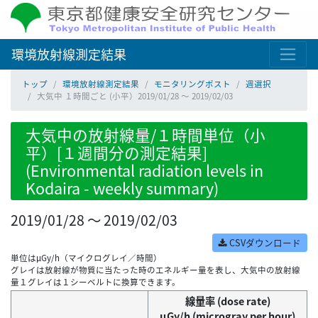
環境放射線測定結果
トップ
環境放射線測定結果
モニタリングポスト
週選択
大気中 １時間ごと (小平）2019/01/28 ～ 2019/02/03
大気中の放射線量/１時間単位（小
平）[１週間分の測定結果]
(Environmental radiation levels in
Kodaira - weekly summary)
2019/01/28 ～ 2019/02/03
CSVダウンロード
単位はμGy/h（マイクログレイ／時間）
グレイは放射線が物質に当たった時のエネルギー量を表し、大気中の放射線
量１グレイは１シーベルトに換算できます。
線量率 (dose rate)
μGy/h (microgray per hour)