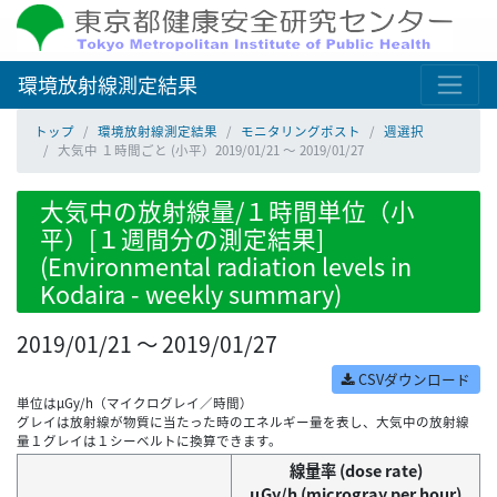
環境放射線測定結果
トップ
環境放射線測定結果
モニタリングポスト
週選択
大気中 １時間ごと (小平）2019/01/21 ～ 2019/01/27
大気中の放射線量/１時間単位（小
平）[１週間分の測定結果]
(Environmental radiation levels in
Kodaira - weekly summary)
2019/01/21 ～ 2019/01/27
CSVダウンロード
単位はμGy/h（マイクログレイ／時間）
グレイは放射線が物質に当たった時のエネルギー量を表し、大気中の放射線
量１グレイは１シーベルトに換算できます。
線量率 (dose rate)
μGy/h (microgray per hour)