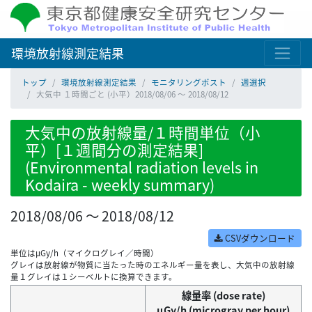
環境放射線測定結果
トップ
環境放射線測定結果
モニタリングポスト
週選択
大気中 １時間ごと (小平）2018/08/06 ～ 2018/08/12
大気中の放射線量/１時間単位（小
平）[１週間分の測定結果]
(Environmental radiation levels in
Kodaira - weekly summary)
2018/08/06 ～ 2018/08/12
CSVダウンロード
単位はμGy/h（マイクログレイ／時間）
グレイは放射線が物質に当たった時のエネルギー量を表し、大気中の放射線
量１グレイは１シーベルトに換算できます。
線量率 (dose rate)
μGy/h (microgray per hour)