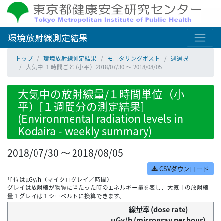
環境放射線測定結果
トップ
環境放射線測定結果
モニタリングポスト
週選択
大気中 １時間ごと (小平）2018/07/30 ～ 2018/08/05
大気中の放射線量/１時間単位（小
平）[１週間分の測定結果]
(Environmental radiation levels in
Kodaira - weekly summary)
2018/07/30 ～ 2018/08/05
CSVダウンロード
単位はμGy/h（マイクログレイ／時間）
グレイは放射線が物質に当たった時のエネルギー量を表し、大気中の放射線
量１グレイは１シーベルトに換算できます。
線量率 (dose rate)
μGy/h (microgray per hour)