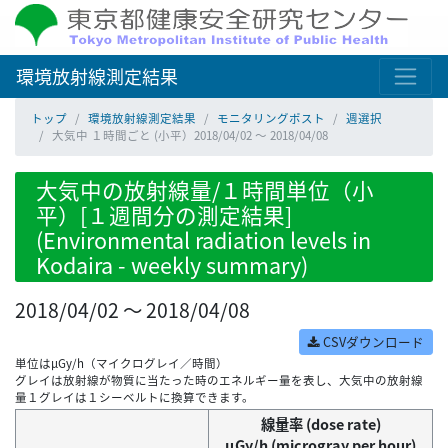
環境放射線測定結果
トップ
環境放射線測定結果
モニタリングポスト
週選択
大気中 １時間ごと (小平）2018/04/02 ～ 2018/04/08
大気中の放射線量/１時間単位（小
平）[１週間分の測定結果]
(Environmental radiation levels in
Kodaira - weekly summary)
2018/04/02 ～ 2018/04/08
CSVダウンロード
単位はμGy/h（マイクログレイ／時間）
グレイは放射線が物質に当たった時のエネルギー量を表し、大気中の放射線
量１グレイは１シーベルトに換算できます。
線量率 (dose rate)
μGy/h (microgray per hour)