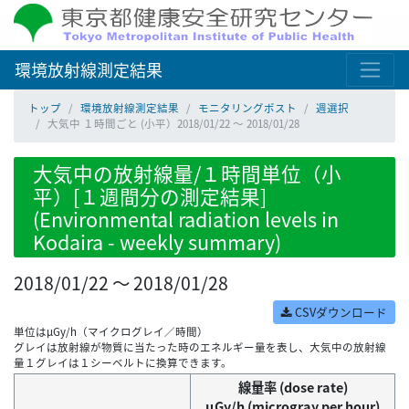
環境放射線測定結果
トップ
環境放射線測定結果
モニタリングポスト
週選択
大気中 １時間ごと (小平）2018/01/22 ～ 2018/01/28
大気中の放射線量/１時間単位（小
平）[１週間分の測定結果]
(Environmental radiation levels in
Kodaira - weekly summary)
2018/01/22 ～ 2018/01/28
CSVダウンロード
単位はμGy/h（マイクログレイ／時間）
グレイは放射線が物質に当たった時のエネルギー量を表し、大気中の放射線
量１グレイは１シーベルトに換算できます。
線量率 (dose rate)
μGy/h (microgray per hour)