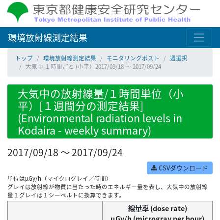
環境放射線測定結果
トップ
環境放射線測定結果
モニタリングポスト
週選択
大気中 １時間ごと (小平）2017/09/18 ～ 2017/09/24
大気中の放射線量/１時間単位（小
平）[１週間分の測定結果]
(Environmental radiation levels in
Kodaira - weekly summary)
2017/09/18 ～ 2017/09/24
CSVダウンロード
単位はμGy/h（マイクログレイ／時間）
グレイは放射線が物質に当たった時のエネルギー量を表し、大気中の放射線
量１グレイは１シーベルトに換算できます。
線量率 (dose rate)
μGy/h (microgray per hour)