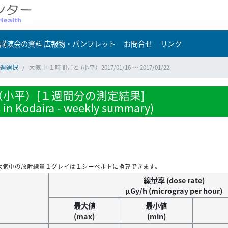
講演会の資料 広報物・パンフレット
お問合せ
リンク
週選択
大気中 １時間ごと (小平）2017/01/16 ～ 2017/01/22
小平）[１週間分の測定結果]
s in Kodaira - weekly summary)
大気中の放射線量１グレイは１シーベルトに換算できます。
線量率 (dose rate)
μGy/h (microgray per hour)
最大値
最小値
(max)
(min)