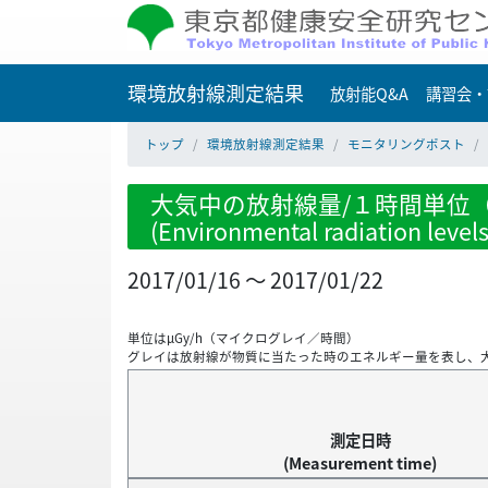
環境放射線測定結果
放射能Q&A
講習会・
トップ
環境放射線測定結果
モニタリングポスト
大気中の放射線量/１時間単位（
(Environmental radiation level
2017/01/16 ～ 2017/01/22
単位はμGy/h（マイクログレイ／時間）
グレイは放射線が物質に当たった時のエネルギー量を表し、
測定日時
(Measurement time)