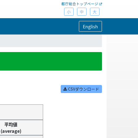
都庁総合トップページ
小
中
大
English
CSVダウンロード
平均値
(average)