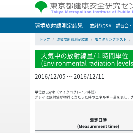
環境放射線測定結果
放射能Q&A
講習会・
トップ
環境放射線測定結果
モニタリングポスト
大気中の放射線量/１時間単位（
(Environmental radiation level
2016/12/05 ～ 2016/12/11
単位はμGy/h（マイクログレイ／時間）
グレイは放射線が物質に当たった時のエネルギー量を表し、
測定日時
(Measurement time)