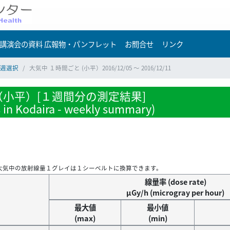
講演会の資料 広報物・パンフレット
お問合せ
リンク
週選択
大気中 １時間ごと (小平）2016/12/05 ～ 2016/12/11
小平）[１週間分の測定結果]
s in Kodaira - weekly summary)
大気中の放射線量１グレイは１シーベルトに換算できます。
線量率 (dose rate)
μGy/h (microgray per hour)
最大値
最小値
(max)
(min)