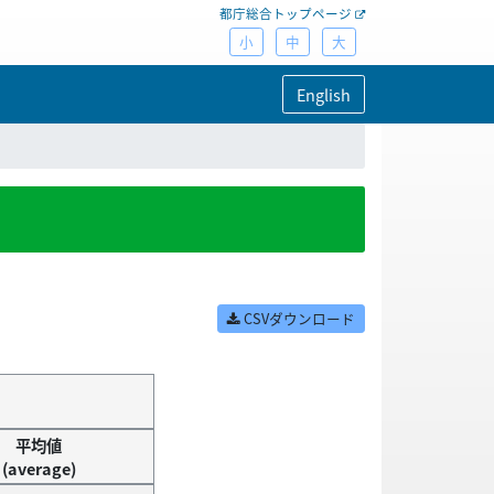
都庁総合トップページ
小
中
大
English
CSVダウンロード
平均値
(average)