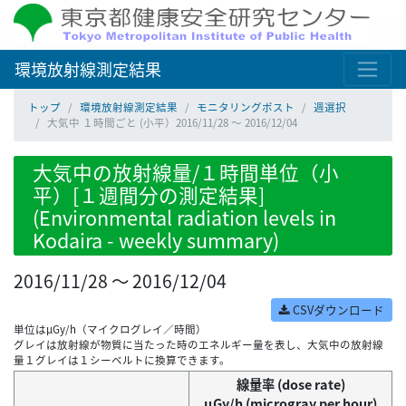
環境放射線測定結果
トップ
環境放射線測定結果
モニタリングポスト
週選択
大気中 １時間ごと (小平）2016/11/28 ～ 2016/12/04
大気中の放射線量/１時間単位（小
平）[１週間分の測定結果]
(Environmental radiation levels in
Kodaira - weekly summary)
2016/11/28 ～ 2016/12/04
CSVダウンロード
単位はμGy/h（マイクログレイ／時間）
グレイは放射線が物質に当たった時のエネルギー量を表し、大気中の放射線
量１グレイは１シーベルトに換算できます。
線量率 (dose rate)
μGy/h (microgray per hour)