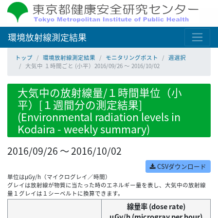
環境放射線測定結果
トップ
環境放射線測定結果
モニタリングポスト
週選択
大気中 １時間ごと (小平）2016/09/26 ～ 2016/10/02
大気中の放射線量/１時間単位（小
平）[１週間分の測定結果]
(Environmental radiation levels in
Kodaira - weekly summary)
2016/09/26 ～ 2016/10/02
CSVダウンロード
単位はμGy/h（マイクログレイ／時間）
グレイは放射線が物質に当たった時のエネルギー量を表し、大気中の放射線
量１グレイは１シーベルトに換算できます。
線量率 (dose rate)
μGy/h (microgray per hour)