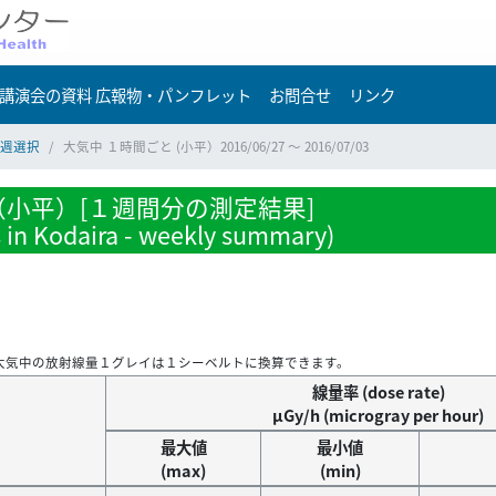
講演会の資料 広報物・パンフレット
お問合せ
リンク
週選択
大気中 １時間ごと (小平）2016/06/27 ～ 2016/07/03
小平）[１週間分の測定結果]
s in Kodaira - weekly summary)
大気中の放射線量１グレイは１シーベルトに換算できます。
線量率 (dose rate)
μGy/h (microgray per hour)
最大値
最小値
(max)
(min)