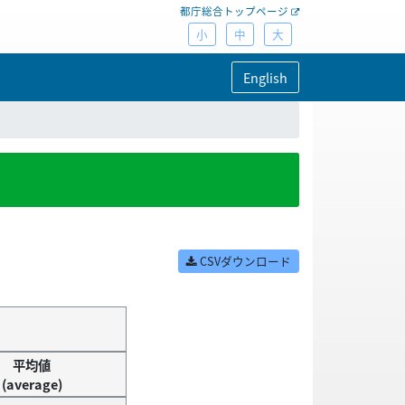
都庁総合トップページ
小
中
大
English
CSVダウンロード
平均値
(average)