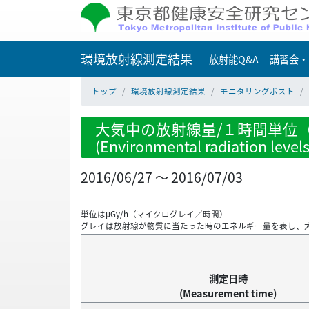
環境放射線測定結果
放射能Q&A
講習会・
トップ
環境放射線測定結果
モニタリングポスト
大気中の放射線量/１時間単位（
(Environmental radiation level
2016/06/27 ～ 2016/07/03
単位はμGy/h（マイクログレイ／時間）
グレイは放射線が物質に当たった時のエネルギー量を表し、
測定日時
(Measurement time)