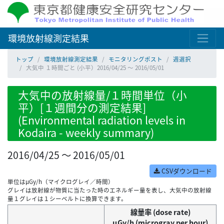
環境放射線測定結果
トップ
環境放射線測定結果
モニタリングポスト
週選択
大気中 １時間ごと (小平）2016/04/25 ～ 2016/05/01
大気中の放射線量/１時間単位（小
平）[１週間分の測定結果]
(Environmental radiation levels in
Kodaira - weekly summary)
2016/04/25 ～ 2016/05/01
CSVダウンロード
単位はμGy/h（マイクログレイ／時間）
グレイは放射線が物質に当たった時のエネルギー量を表し、大気中の放射線
量１グレイは１シーベルトに換算できます。
線量率 (dose rate)
μGy/h (microgray per hour)