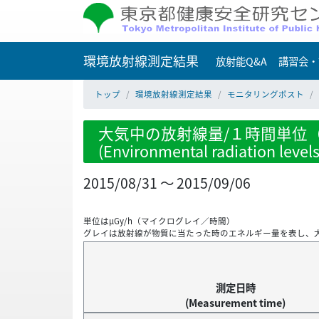
環境放射線測定結果
放射能Q&A
講習会・
トップ
環境放射線測定結果
モニタリングポスト
大気中の放射線量/１時間単位（
(Environmental radiation level
2015/08/31 ～ 2015/09/06
単位はμGy/h（マイクログレイ／時間）
グレイは放射線が物質に当たった時のエネルギー量を表し、
測定日時
(Measurement time)