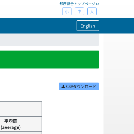
都庁総合トップページ
小
中
大
English
CSVダウンロード
平均値
(average)