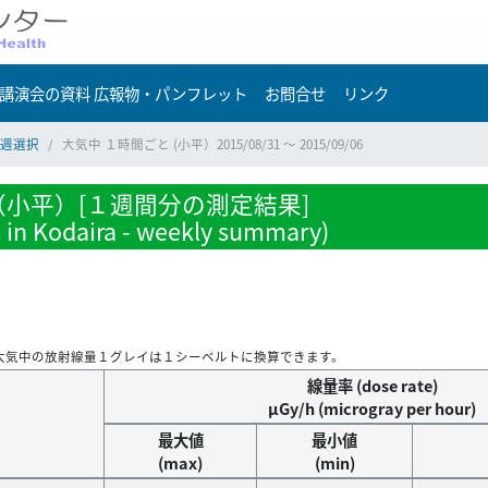
講演会の資料 広報物・パンフレット
お問合せ
リンク
週選択
大気中 １時間ごと (小平）2015/08/31 ～ 2015/09/06
小平）[１週間分の測定結果]
s in Kodaira - weekly summary)
大気中の放射線量１グレイは１シーベルトに換算できます。
線量率 (dose rate)
μGy/h (microgray per hour)
最大値
最小値
(max)
(min)