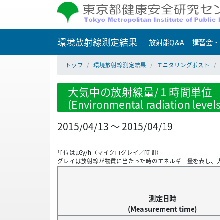
環境放射線測定結果
放射能Q&A
講習会・
トップ
環境放射線測定結果
モニタリングポスト
大気中の放射線量/１時間単位（
(Environmental radiation level
2015/04/13 ～ 2015/04/19
単位はμGy/h（マイクログレイ／時間）
グレイは放射線が物質に当たった時のエネルギー量を表し、
測定日時
(Measurement time)