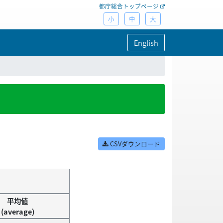
都庁総合トップページ
小
中
大
English
CSVダウンロード
平均値
(average)