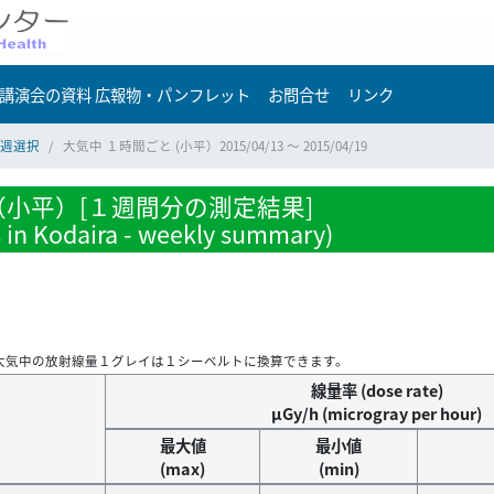
講演会の資料 広報物・パンフレット
お問合せ
リンク
週選択
大気中 １時間ごと (小平）2015/04/13 ～ 2015/04/19
小平）[１週間分の測定結果]
s in Kodaira - weekly summary)
大気中の放射線量１グレイは１シーベルトに換算できます。
線量率 (dose rate)
μGy/h (microgray per hour)
最大値
最小値
(max)
(min)