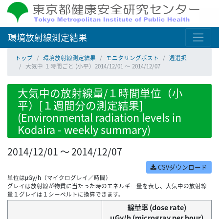
環境放射線測定結果
トップ
環境放射線測定結果
モニタリングポスト
週選択
大気中 １時間ごと (小平）2014/12/01 ～ 2014/12/07
大気中の放射線量/１時間単位（小
平）[１週間分の測定結果]
(Environmental radiation levels in
Kodaira - weekly summary)
2014/12/01 ～ 2014/12/07
CSVダウンロード
単位はμGy/h（マイクログレイ／時間）
グレイは放射線が物質に当たった時のエネルギー量を表し、大気中の放射線
量１グレイは１シーベルトに換算できます。
線量率 (dose rate)
μGy/h (microgray per hour)