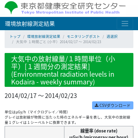
環境放射線測定結果
トップ
環境放射線測定結果
モニタリングポスト
週選択
大気中 １時間ごと (小平）2014/02/17 ～ 2014/02/23
大気中の放射線量/１時間単位（小
平）[１週間分の測定結果]
(Environmental radiation levels in
Kodaira - weekly summary)
2014/02/17 ～ 2014/02/23
CSVダウンロード
単位はμGy/h（マイクログレイ／時間）
グレイは放射線が物質に当たった時のエネルギー量を表し、大気中の放射線
量１グレイは１シーベルトに換算できます。
線量率 (dose rate)
μGy/h (microgray per hour)