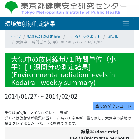
環境放射線測定結果
トップ
環境放射線測定結果
モニタリングポスト
週選択
大気中 １時間ごと (小平）2014/01/27 ～ 2014/02/02
大気中の放射線量/１時間単位（小
平）[１週間分の測定結果]
(Environmental radiation levels in
Kodaira - weekly summary)
2014/01/27 ～ 2014/02/02
CSVダウンロード
単位はμGy/h（マイクログレイ／時間）
グレイは放射線が物質に当たった時のエネルギー量を表し、大気中の放射線
量１グレイは１シーベルトに換算できます。
線量率 (dose rate)
μGy/h (microgray per hour)