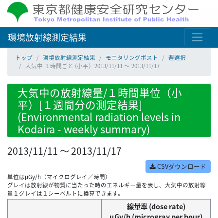
環境放射線測定結果
トップ
環境放射線測定結果
モニタリングポスト
週選択
大気中 １時間ごと (小平）2013/11/11 ～ 2013/11/17
大気中の放射線量/１時間単位（小
平）[１週間分の測定結果]
(Environmental radiation levels in
Kodaira - weekly summary)
2013/11/11 ～ 2013/11/17
CSVダウンロード
単位はμGy/h（マイクログレイ／時間）
グレイは放射線が物質に当たった時のエネルギー量を表し、大気中の放射線
量１グレイは１シーベルトに換算できます。
線量率 (dose rate)
μGy/h (microgray per hour)