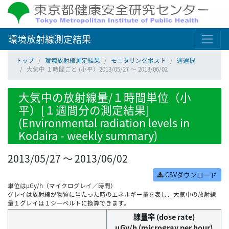
環境放射線測定結果
トップ
環境放射線測定結果
モニタリングポスト
週選択
大気中 １時間ごと (小平）2013/05/27 ～ 2013/06/02
大気中の放射線量/１時間単位（小
平）[１週間分の測定結果]
(Environmental radiation levels in
Kodaira - weekly summary)
2013/05/27 ～ 2013/06/02
CSVダウンロード
単位はμGy/h（マイクログレイ／時間）
グレイは放射線が物質に当たった時のエネルギー量を表し、大気中の放射線
量１グレイは１シーベルトに換算できます。
線量率 (dose rate)
μGy/h (microgray per hour)