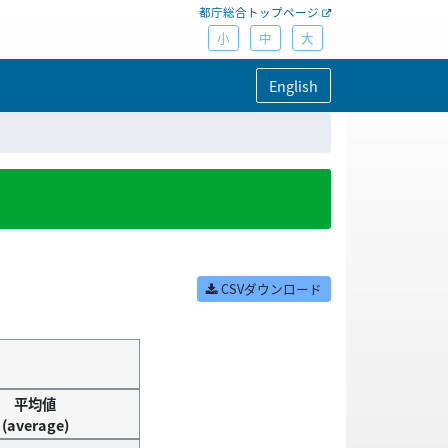
都庁総合トップページ
小
中
大
English
CSVダウンロード
平均値
(average)