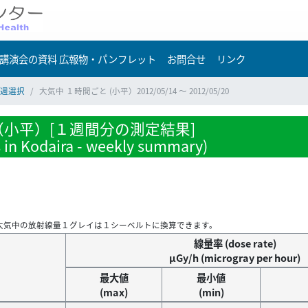
講演会の資料 広報物・パンフレット
お問合せ
リンク
週選択
大気中 １時間ごと (小平）2012/05/14 ～ 2012/05/20
小平）[１週間分の測定結果]
s in Kodaira - weekly summary)
大気中の放射線量１グレイは１シーベルトに換算できます。
線量率 (dose rate)
μGy/h (microgray per hour)
最大値
最小値
(max)
(min)