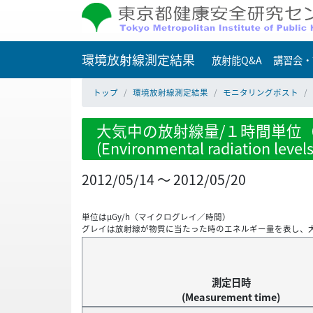
環境放射線測定結果
放射能Q&A
講習会・
トップ
環境放射線測定結果
モニタリングポスト
大気中の放射線量/１時間単位（
(Environmental radiation level
2012/05/14 ～ 2012/05/20
単位はμGy/h（マイクログレイ／時間）
グレイは放射線が物質に当たった時のエネルギー量を表し、
測定日時
(Measurement time)