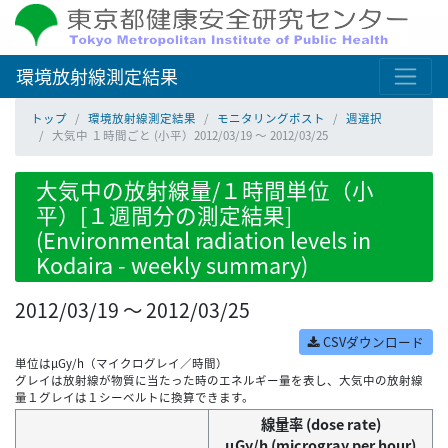
環境放射線測定結果
トップ
環境放射線測定結果
モニタリングポスト
週選択
大気中 １時間ごと (小平）2012/03/19 ～ 2012/03/25
大気中の放射線量/１時間単位（小
平）[１週間分の測定結果]
(Environmental radiation levels in
Kodaira - weekly summary)
2012/03/19 ～ 2012/03/25
CSVダウンロード
単位はμGy/h（マイクログレイ／時間）
グレイは放射線が物質に当たった時のエネルギー量を表し、大気中の放射線
量１グレイは１シーベルトに換算できます。
線量率 (dose rate)
μGy/h (microgray per hour)