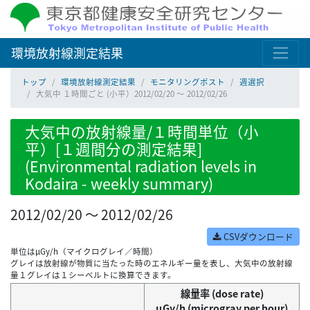
環境放射線測定結果
トップ
環境放射線測定結果
モニタリングポスト
週選択
大気中 １時間ごと (小平）2012/02/20 ～ 2012/02/26
大気中の放射線量/１時間単位（小
平）[１週間分の測定結果]
(Environmental radiation levels in
Kodaira - weekly summary)
2012/02/20 ～ 2012/02/26
CSVダウンロード
単位はμGy/h（マイクログレイ／時間）
グレイは放射線が物質に当たった時のエネルギー量を表し、大気中の放射線
量１グレイは１シーベルトに換算できます。
線量率 (dose rate)
μGy/h (microgray per hour)